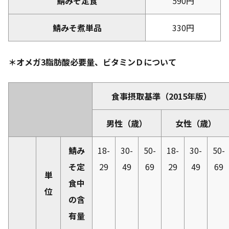
鯖みそ定食
590円
鯖みそ煮単品
330円
＊オメガ3脂肪酸必要量、ビタミンＤについて
食事摂取基準（2015年版）
男性（歳）
女性（歳）
鯖み
18-
30-
50-
18-
30-
50-
そ定
29
49
69
29
49
69
単
食中
位
の含
有量