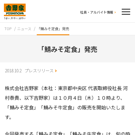
社員・アルバイト情報
TOP
ニュース
「鯖みそ定食」発売
「鯖みそ定食」発売
2018.10.2
プレスリリース
テイクアウト
株式会社吉野家（本社：東京都中央区 代表取締役社長 河
村泰貴、以下吉野家）は１０月４日（木）１０時より、
「鯖みそ定食」「鯖みそ牛定食」の販売を開始いたしま
す。
牛丼のこだわり
吉野家の歴史
今回発売する「鯖みそ定食」「鯖みそ牛定食」は、旬の時